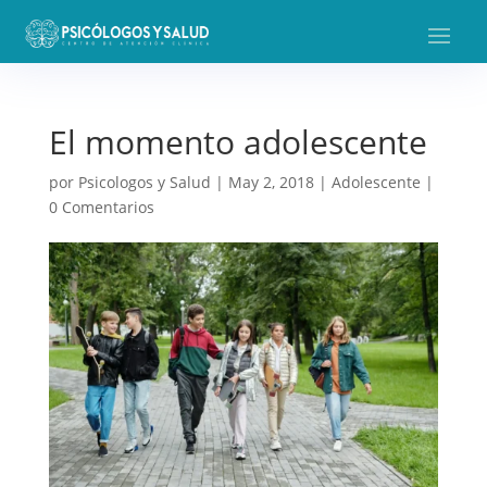
El momento adolescente
por
Psicologos y Salud
|
May 2, 2018
|
Adolescente
|
0 Comentarios