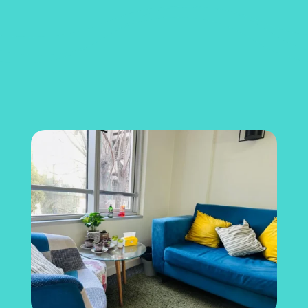
Un Espacio
Para
Ti
Ambiente Acogedor para Todas las
Edades