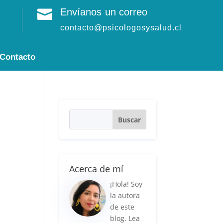
Envíanos un correo

contacto@psicologosysalud.cl
Contacto
Acerca de mí
¡Hola! Soy
la autora
de este
blog. Lea