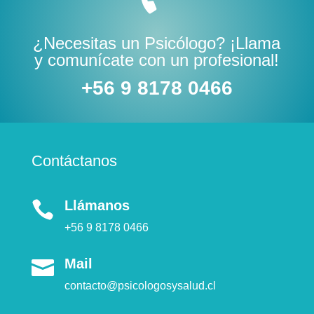
¿Necesitas un Psicólogo? ¡Llama
y comunícate con un profesional!
+56 9 8178 0466
Contáctanos
Llámanos

+56 9 8178 0466
Mail

contacto@psicologosysalud.cl