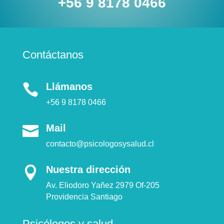
+56 9 8178 0466
Contáctanos
Llámanos

+56 9 8178 0466
Mail

contacto@psicologosysalud.cl
Nuestra dirección

Av. Eliodoro Yañez 2979 Of-205
Providencia Santiago
Psicólogos y salud